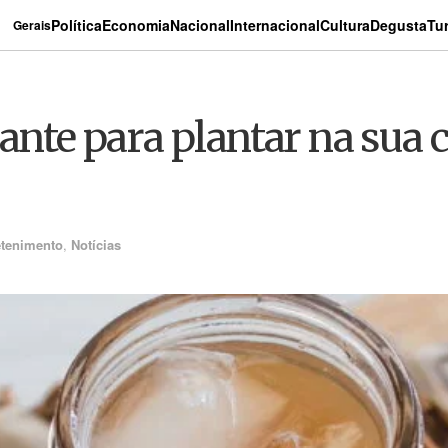
Política
Economia
Nacional
Internacional
Cultura
Degusta
Tu
Gerais
ante para plantar na sua c
etenimento
,
Notícias