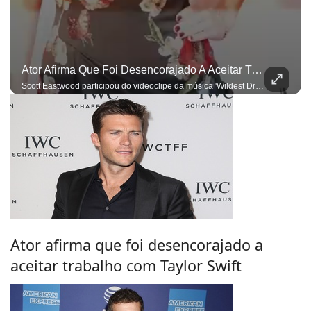
Ator Afirma Que Foi Desencorajado A Aceitar Trabalho Com Taylor Swift
Scott Eastwood participou do videoclipe da música 'Wildest Dreams'
Ator afirma que foi desencorajado a
aceitar trabalho com Taylor Swift