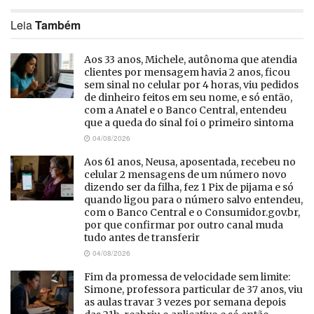
Leia
Também
Aos 33 anos, Michele, autônoma que atendia
clientes por mensagem havia 2 anos, ficou
sem sinal no celular por 4 horas, viu pedidos
de dinheiro feitos em seu nome, e só então,
com a Anatel e o Banco Central, entendeu
que a queda do sinal foi o primeiro sintoma
04/08/2026
Aos 61 anos, Neusa, aposentada, recebeu no
celular 2 mensagens de um número novo
dizendo ser da filha, fez 1 Pix de pijama e só
quando ligou para o número salvo entendeu,
com o Banco Central e o Consumidor.gov.br,
por que confirmar por outro canal muda
tudo antes de transferir
04/08/2026
Fim da promessa de velocidade sem limite:
Simone, professora particular de 37 anos, viu
as aulas travar 3 vezes por semana depois