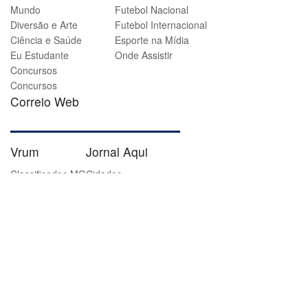
Mundo
Futebol Nacional
Diversão e Arte
Futebol Internacional
Ciência e Saúde
Esporte na Mídia
Eu Estudante
Onde Assistir
Concursos
Concursos
Correio Web
Vrum
Jornal Aqui
Classificados MG
Cidades
Classificados DF
Esporte
Notícias
Entretenimento
Curiosidades
Lugar Certo
Revista Encontro
Classificados MG
Classificados DF
Notícias
Cultura
Gastrô