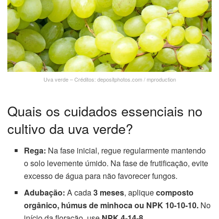
Uva verde – Créditos: depositphotos.com / mproduction
Quais os cuidados essenciais no
cultivo da uva verde?
Rega:
Na fase inicial, regue regularmente mantendo
o solo levemente úmido. Na fase de frutificação, evite
excesso de água para não favorecer fungos.
Adubação:
A cada
3 meses
, aplique
composto
orgânico, húmus de minhoca ou NPK 10-10-10.
No
início da floração, use
NPK 4-14-8
.