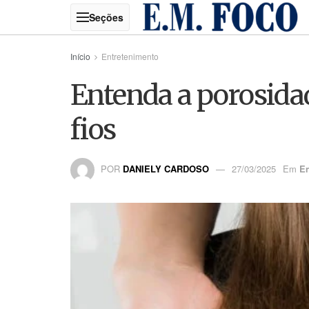
Início
Entretenimento
Entenda a porosidad
fios
POR
DANIELY CARDOSO
27/03/2025
Em
En