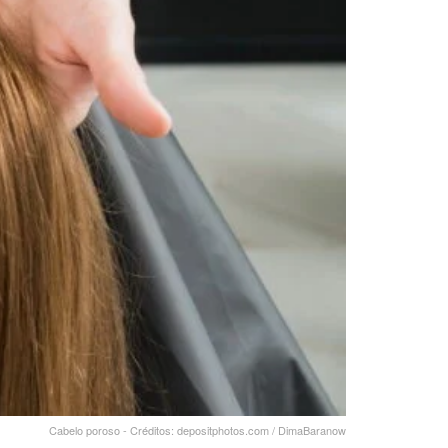
Cabelo poroso - Créditos: depositphotos.com / DimaBaranow