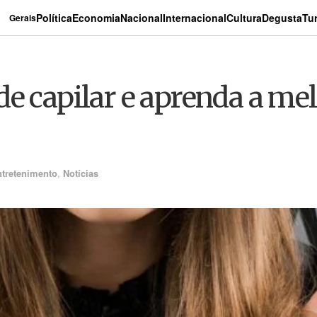
Política
Economia
Nacional
Internacional
Cultura
Degusta
Tu
Gerais
e capilar e aprenda a me
tretenimento
,
Notícias