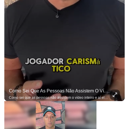
Como Sei Que As Pessoas Não Assistem O Vídeo Inteiro E Aí Elas Entendem Apenas O Que Elas Querem, Já Estou Preparado Para As Ofensas...
Como sei que as pessoas não assistem o vídeo inteiro e aí elas entendem apenas o que elas querem, já estou preparado para as ofensas e bobagens do gênero...