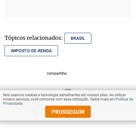
Tópicos relacionados:
BRASIL
IMPOSTO-DE-RENDA
compartilhe
Nós usamos cookies e tecnologia semelhantes em nossos sites. Ao utilizar
VOLTAR AO TOPO
nossos serviços, você concorda com essa utilização. Saiba mais em
Política de
Privacidade
.
PROSSEGUIR
© Copyright 2025 Diários Associados
Todos os direitos reservados.