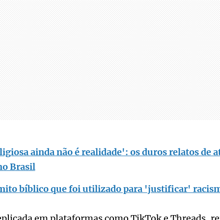
ligiosa ainda não é realidade': os duros relatos de 
no Brasil
ito bíblico que foi utilizado para 'justificar' racis
eplicada em plataformas como TikTok e Threads, ref