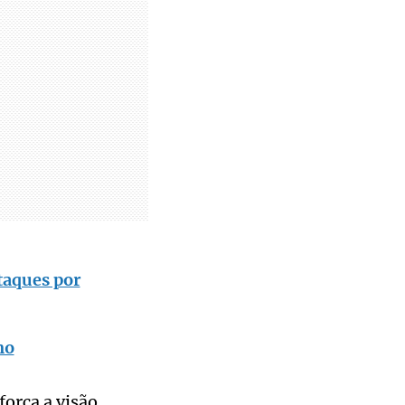
ataques por
mo
orça a visão