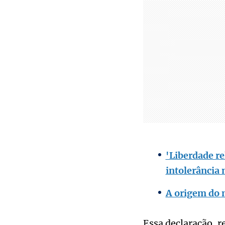
'Liberdade re
intolerância 
A origem do m
Essa declaração, r