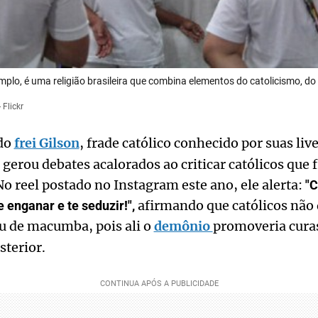
lo, é uma religião brasileira que combina elementos do catolicismo, do e
 Flickr
 do
frei Gilson
, frade católico conhecido por suas liv
s, gerou debates acalorados ao criticar católicos qu
No reel postado no Instagram este ano, ele alerta:
"C
afirmando que católicos não
 enganar e te seduzir!",
ou de macumba, pois ali o
demônio
promoveria cura
sterior.