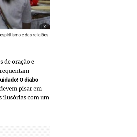
x
spiritismo e das religiões
es de oração e
e frequentam
uidado! O diabo
 devem pisar em
s ilusórias com um