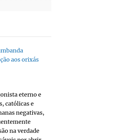
 umbanda
ção aos orixás
onista eterno e
, católicas e
manas negativas,
quentemente
são na verdade
áveis por abrir