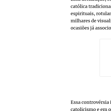
católica tradiciona
espirituais, rotul
milhares de visual
ocasiões já associ
Essa controvérsia 
catolicismo e em o