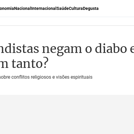
onomia
Nacional
Internacional
Saúde
Cultura
Degusta
ndistas negam o diabo 
am tanto?
obre conflitos religiosos e visões espirituais