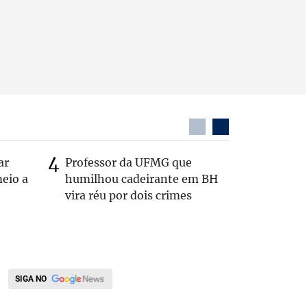
ar
Professor da UFMG que
Casal é 
eio a
humilhou cadeirante em BH
com o c
vira réu por dois crimes
em rodo
SIGA NO