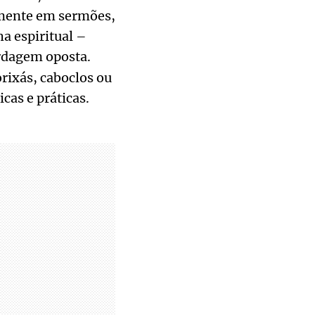
mente em sermões,
ha espiritual –
rdagem oposta.
rixás, caboclos ou
cas e práticas.