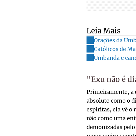
Leia Mais
Orações da Umb
Católicos de M
Umbanda e cand
"Exu não é d
Primeiramente, a 
absoluto como o di
espíritas, ela vê 
não como uma ent
demonizadas pelo 
mensageiros neutro