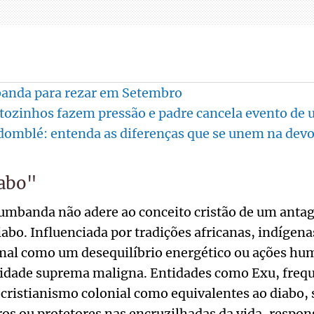
anda para rezar em Setembro
atozinhos fazem pressão e padre cancela evento de
omblé: entenda as diferenças que se unem na devo
iabo"
umbanda não adere ao conceito cristão de um antag
abo. Influenciada por tradições africanas, indígenas
o mal como um desequilíbrio energético ou ações hu
idade suprema maligna. Entidades como Exu, fre
cristianismo colonial como equivalentes ao diabo, 
s ou protetores nas encruzilhadas da vida, respons