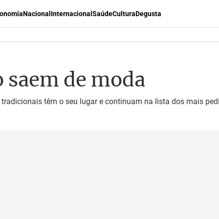
onomia
Nacional
Internacional
Saúde
Cultura
Degusta
ão saem de moda
radicionais têm o seu lugar e continuam na lista dos mais ped