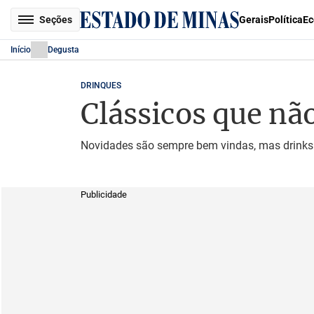
Seções
Gerais
Política
Ec
Início
Degusta
DRINQUES
Clássicos que n
Novidades são sempre bem vindas, mas drinks t
Publicidade