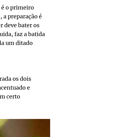
 é o primeiro
, a preparação é
r deve bater os
ida, faz a batida
ula um ditado
ada os dois
acentuado e
um certo