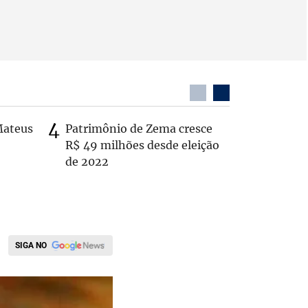
Mateus
Patrimônio de Zema cresce
Casal é 
R$ 49 milhões desde eleição
com o c
de 2022
em rodo
SIGA NO