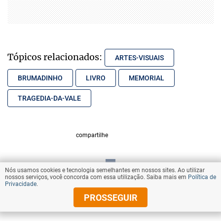
Tópicos relacionados:
ARTES-VISUAIS
BRUMADINHO
LIVRO
MEMORIAL
TRAGEDIA-DA-VALE
compartilhe
Nós usamos cookies e tecnologia semelhantes em nossos sites. Ao utilizar
VOLTAR AO TOPO
nossos serviços, você concorda com essa utilização. Saiba mais em
Política de
Privacidade
.
PROSSEGUIR
© Copyright 2026 Diários Associados
Todos os direitos reservados.