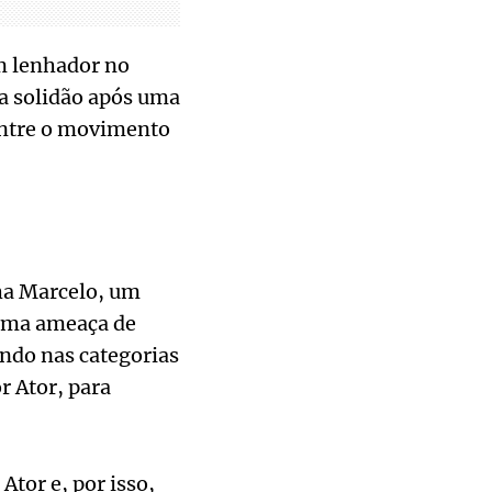
m lenhador no
 a solidão após uma
 entre o movimento
ha Marcelo, um
 uma ameaça de
endo nas categorias
r Ator, para
Ator e, por isso,