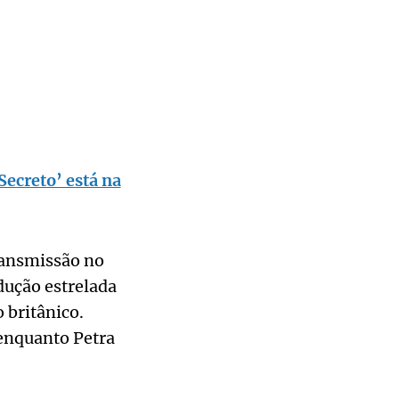
Secreto’ está na
ransmissão no
dução estrelada
 britânico.
 enquanto Petra