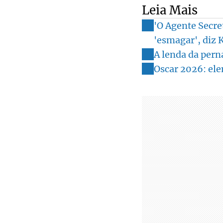
Leia Mais
'O Agente Secre
'esmagar', diz 
A lenda da pern
Oscar 2026: elen