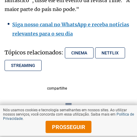
fantástico", disse ele em evento da revista Time. "A
maior parte do país não pode."
Siga nosso canal no WhatsApp e receba notícias
relevantes para o seu dia
Tópicos relacionados:
CINEMA
NETFLIX
STREAMING
compartilhe
Nós usamos cookies e tecnologia semelhantes em nossos sites. Ao utilizar
VOLTAR AO TOPO
nossos serviços, você concorda com essa utilização. Saiba mais em
Política de
Privacidade
.
PROSSEGUIR
© Copyright 2025 Diários Associados
Todos os direitos reservados.