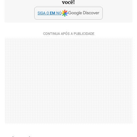
você!
SIGA O
EM
NO