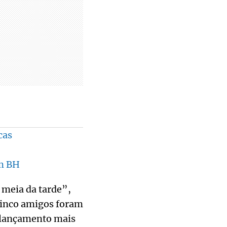
cas
em BH
 meia da tarde”,
 cinco amigos foram
o lançamento mais