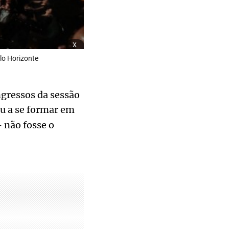
x
lo Horizonte
ingressos da sessão
u a se formar em
 não fosse o