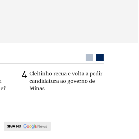
Cleitinho recua e volta a pedir
Quem é 
a
candidatura ao governo de
que teve
ei'
Minas
pelos E
SIGA NO