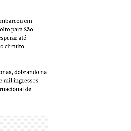
sembarcou em
Volto para São
sperar até
o circuito
zonas, dobrando na
e mil ingressos
ernacional de