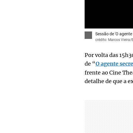
Sessão de 'O agente 
crédito: Marcos Vieira/
Por volta das 15h30
de “
O agente secr
frente ao Cine The
detalhe de que a e