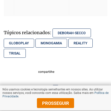
Tópicos relacionados:
DEBORAH-SECCO
GLOBOPLAY
MONOGAMIA
REALITY
TRISAL
compartilhe
Nós usamos cookies e tecnologia semelhantes em nossos sites. Ao utilizar
VOLTAR AO TOPO
nossos serviços, você concorda com essa utilização. Saiba mais em
Política de
Privacidade
.
PROSSEGUIR
© Copyright 2025 Diários Associados
Todos os direitos reservados.