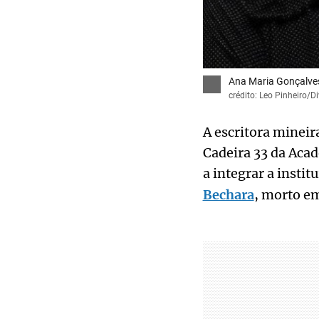
Ana Maria Gonçalves,
crédito: Leo Pinheiro/D
A escritora mineir
Cadeira 33 da Acad
a integrar a instit
Bechara
, morto e