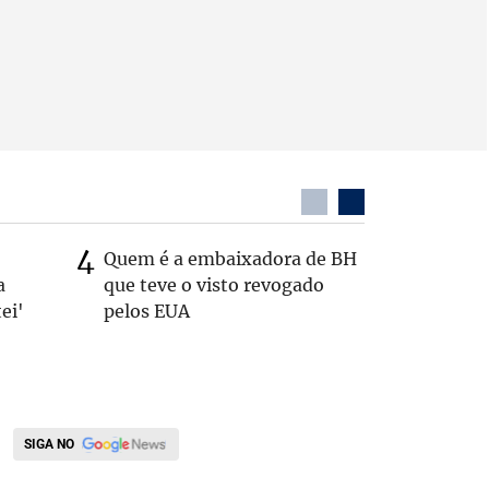
Quem é a embaixadora de BH
Coronel 
a
que teve o visto revogado
suspeito
ei'
pelos EUA
passage
SIGA NO