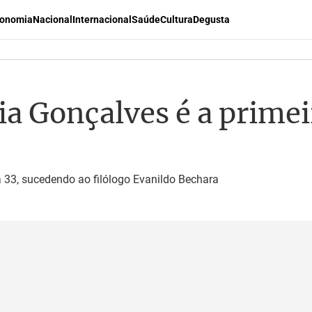
onomia
Nacional
Internacional
Saúde
Cultura
Degusta
a Gonçalves é a prime
a 33, sucedendo ao filólogo Evanildo Bechara