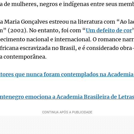
ça de mulheres, negros e indígenas entre seus mem
na Maria Gonçalves estreou na literatura com “Ao l
m” (2002). No entanto, foi com “
Um defeito de cor
cimento nacional e internacional. O romance narra
ricana escravizada no Brasil, e é considerado obr
ira contemporânea.
itores que nunca foram contemplados na Academia 
tenegro emociona a Academia Brasileira de Letra