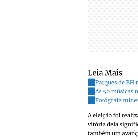
Leia Mais
Parques de BH r
As 50 músicas ma
Fotógrafa minei
A eleição foi reali
vitória dela signi
também um avanço 