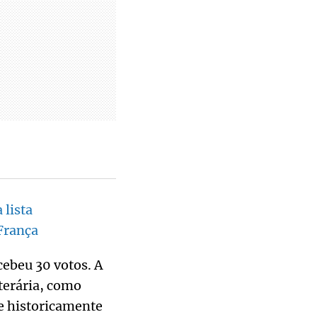
 lista
França
cebeu 30 votos. A
iterária, como
e historicamente