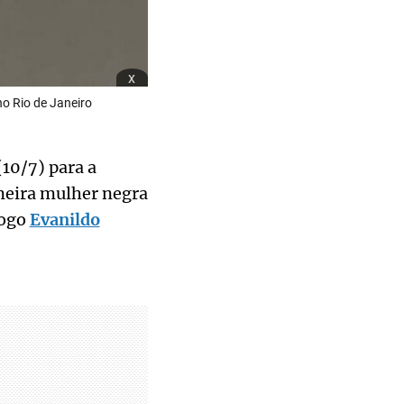
x
no Rio de Janeiro
(10/7) para a
imeira mulher negra
logo
Evanildo