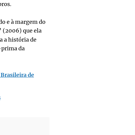
bros.
ado e à margem do
” (2006) que ela
 a história de
a-prima da
Brasileira de
s