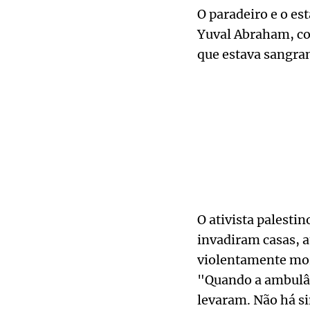
O paradeiro e o es
Yuval Abraham, co-
que estava sangra
O ativista palesti
invadiram casas, a
violentamente mora
"Quando a ambulân
levaram. Não há s