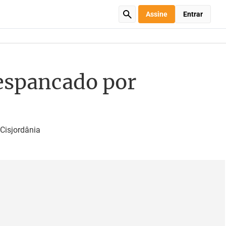
Assine
Entrar
 espancado por
Cisjordânia