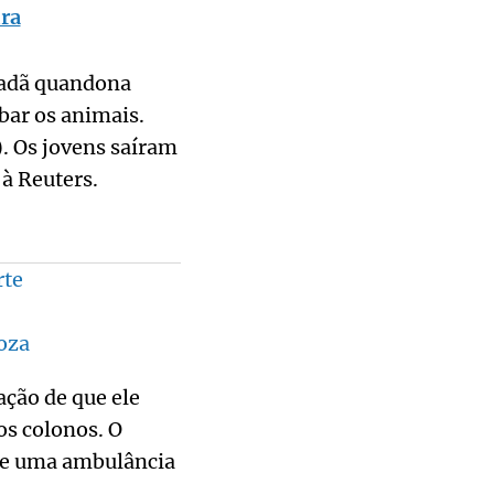
ra
madã quandona
bar os animais.
). Os jovens saíram
 à Reuters.
rte
oza
ação de que ele
os colonos. O
 de uma ambulância