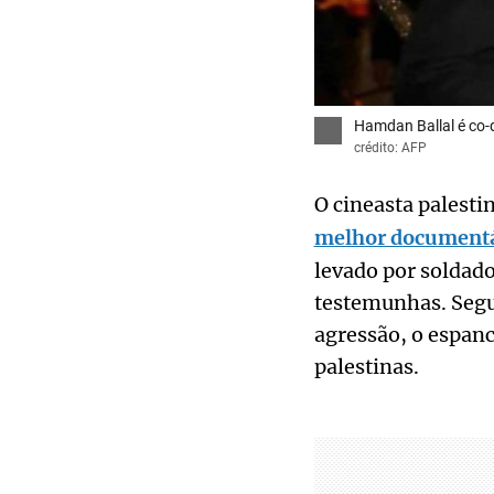
Hamdan Ballal é co-
crédito: AFP
O cineasta palesti
melhor documentá
levado por soldado
testemunhas. Segun
agressão, o espan
palestinas.