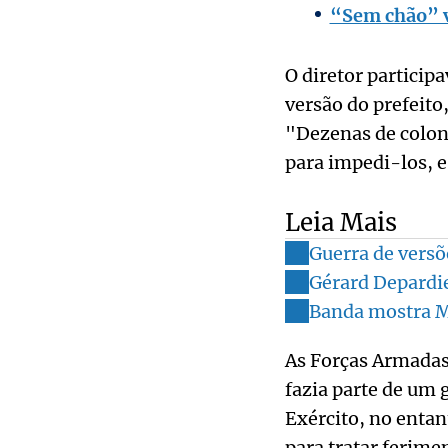
“Sem chão” v
O diretor partici
versão do prefeito
"Dezenas de colono
para impedi-los, e
Leia Mais
Guerra de versõ
Gérard Depardie
Banda mostra M
As Forças Armadas 
fazia parte de um 
Exército, no entan
para tratar ferime