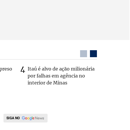
preso
Itaú é alvo de ação milionária
Dentista
por falhas em agência no
após ser
interior de Minas
caminhã
SIGA NO