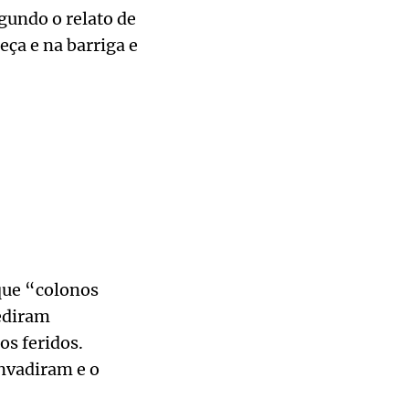
gundo o relato de
ça e na barriga e
que “colonos
rediram
os feridos.
nvadiram e o