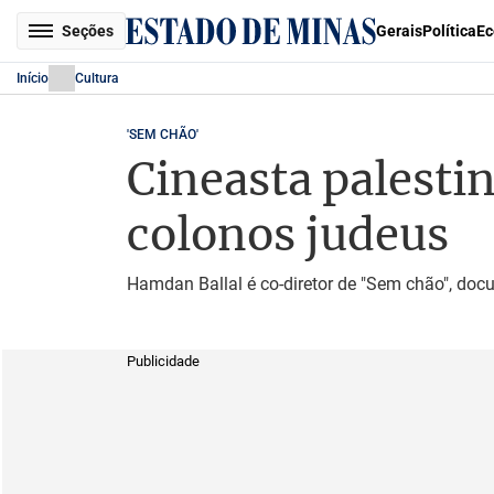
Seções
Gerais
Política
Ec
Início
Cultura
'SEM CHÃO'
Cineasta palesti
colonos judeus
Hamdan Ballal é co-diretor de "Sem chão", docu
Publicidade