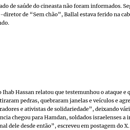
tado de saúde do cineasta não foram informados. Se
diretor de “Sem chão”, Ballal estava ferido na cabe
ndo.
no Ihab Hassan relatou que testemunhou o ataque e 
tiraram pedras, quebraram janelas e veículos e ag
dores e ativistas de solidariedade”, deixando vári
cia chegou para Hamdan, soldados israelenses a i
inal dele desde então”, escreveu em postagem do X.