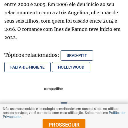
entre 2000 e 2005. Em 2006 ele deu início ao seu
relacionamento com a atriz Angelina Jolie, mãe de
seus seis filhos, com quem foi casado entre 2014 e
2016. O romance com Ines de Ramon teve início em
2022.
Tópicos relacionados:
BRAD-PITT
FALTA-DE-HIGIENE
HOLLLYWOOD
compartilhe
Nós usamos cookies e tecnologia semelhantes em nossos sites. Ao utilizar
VOLTAR AO TOPO
nossos serviços, você concorda com essa utilização. Saiba mais em
Política de
Privacidade
.
PROSSEGUIR
© Copyright 2025 Diários Associados