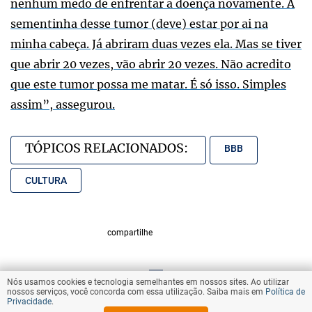
nenhum medo de enfrentar a doença novamente. A
sementinha desse tumor (deve) estar por ai na
minha cabeça. Já abriram duas vezes ela. Mas se tiver
que abrir 20 vezes, vão abrir 20 vezes. Não acredito
que este tumor possa me matar. É só isso. Simples
assim”, assegurou.
TÓPICOS RELACIONADOS:
BBB
CULTURA
compartilhe
Nós usamos cookies e tecnologia semelhantes em nossos sites. Ao utilizar
VOLTAR AO TOPO
nossos serviços, você concorda com essa utilização. Saiba mais em
Política de
Privacidade
.