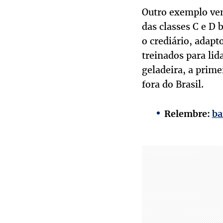
Outro exemplo vem
das classes C e D 
o crediário, adap
treinados para li
geladeira, a prime
fora do Brasil.
Relembre:
ba