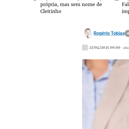
própria, mas sem nome de
Fa
Cleitinho
im
Rogério Tobias
27/04/2025 06:00
- at