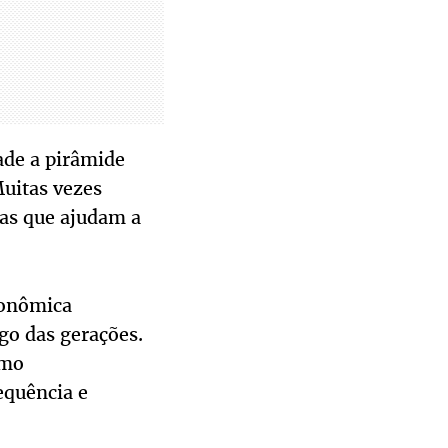
dade a pirâmide
Muitas vezes
nas que ajudam a
econômica
go das gerações.
umo
equência e