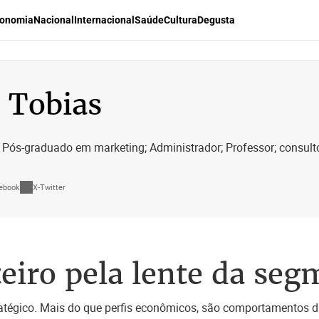
onomia
Nacional
Internacional
Saúde
Cultura
Degusta
 Tobias
Pós-graduado em marketing; Administrador; Professor; consulto
ebook
X-Twitter
eiro pela lente da se
atégico. Mais do que perfis econômicos, são comportamentos 