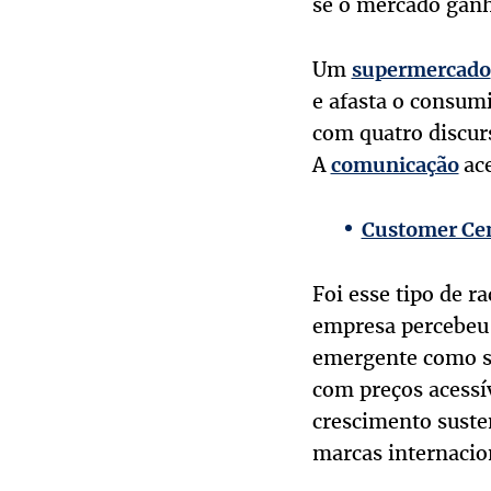
se o mercado gan
Um
supermercado
e afasta o consum
com quatro discurs
A
ac
comunicação
Customer Cent
Foi esse tipo de r
empresa percebeu
emergente como sí
com preços acessí
crescimento suste
marcas internacio