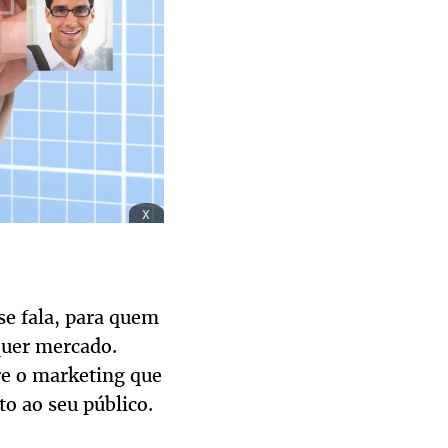
x
e fala, para quem
quer mercado.
re o marketing que
o ao seu público.