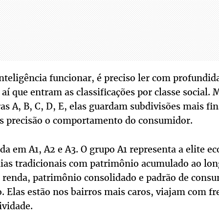
inteligência funcionar, é preciso ler com profundi
É aí que entram as classificações por classe social. 
as A, B, C, D, E, elas guardam subdivisões mais fi
s precisão o comportamento do consumidor.
dida em A1, A2 e A3. O grupo A1 representa a elite 
lias tradicionais com patrimônio acumulado ao lon
a renda, patrimônio consolidado e padrão de cons
. Elas estão nos bairros mais caros, viajam com fr
vidade.