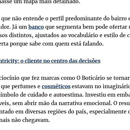
hasse um mapa mais detalhado.
que não entende o perfil predominante do bairro 
idor. Já um
que segmenta bem pode ofertar
banco
os distintos, ajustados ao vocabulário e estilo de c
erta porque sabe com quem está falando.
ricity: o cliente no centro das decisões
aciocínio que fez marcas como O Boticário se torna
 que perfumes e
estavam no imaginário
cosméticos
mbolo de cuidado e autoestima. Investiu em emba
veis, sem abrir mão da narrativa emocional. O resu
ntado em diversas regiões do país, especialmente
nais não chegavam.