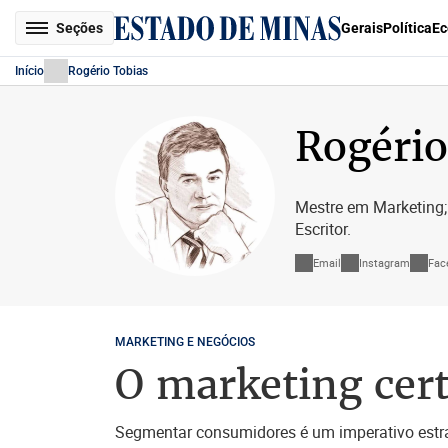
Seções
Gerais
Política
Ec
Início
Rogério Tobias
Rogério
Mestre em Marketing; 
Escritor.
Email
Instagram
Fac
MARKETING E NEGÓCIOS
O marketing cert
Segmentar consumidores é um imperativo estr