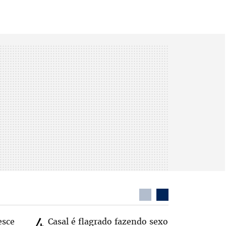
esce
Casal é flagrado fazendo sexo
Zema sug