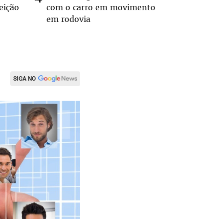
eição
com o carro em movimento
substitui
em rodovia
SIGA NO