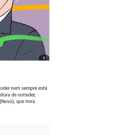
x
poder nem sempre está
ura de outsider,
 (Novo), que mira