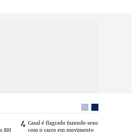
Casal é flagrado fazendo sexo
Zema sug
em BH
com o carro em movimento
substitui