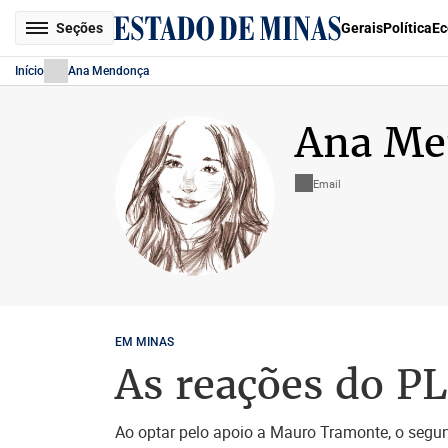
Seções
Gerais
Política
Ec
Início
Ana Mendonça
Ana Me
Email
EM MINAS
As reações do P
Ao optar pelo apoio a Mauro Tramonte, o segu