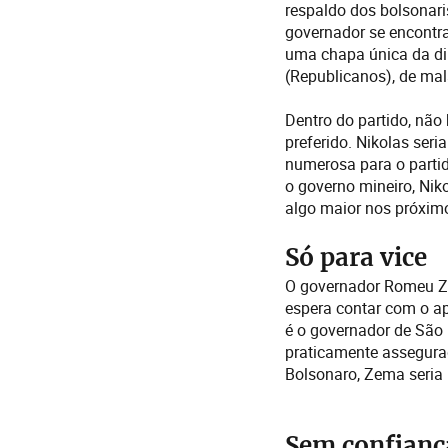
respaldo dos bolsonaris
governador se encontra
uma chapa única da dir
(Republicanos), de mala
Dentro do partido, não
preferido. Nikolas ser
numerosa para o parti
o governo mineiro, Nik
algo maior nos próximo
Só para vice
O governador Romeu Ze
espera contar com o apo
é o governador de São 
praticamente assegurad
Bolsonaro, Zema seria
Sem confianç