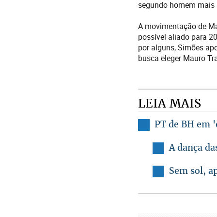
segundo homem mais po
A movimentação de Mat
possível aliado para 2
por alguns, Simões apo
busca eleger Mauro Tr
LEIA MAIS
PT de BH em '
A dança das
Sem sol, a