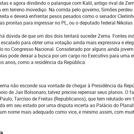
tas e agora dividindo o palanque com Kalil, antigo rival de Zem
 em terreno movediço. Na corrida pelo governo, Simões perdeu 
eita e deverá enfrentar pesos pesados como o senador Cleitin
s prontas para ingressar no PL, ou o deputado federal Nikolas F
 há dúvida de que um dos dois tentará suceder Zema. Fontes ind
ia escalado para obter uma votação ainda mais expressiva e el
do no Congresso Nacional. Considerado por alguns ainda jovem
olas pode deixar a busca por um cargo no Executivo para uma el
s anos, como a residência da República.
ma não esconde sua vontade de chegar à Presidência da Repúb
io de Jair Bolsonaro, talvez precise repensar seus planos. O fa
Paulo, Tarcísio de Freitas (Republicanos), que tem relutado em 
a em seu estado por uma disputa incerta ao Palácio do Planalt
 um nome mais adequado como vice, e mesmo assim, com muita
a