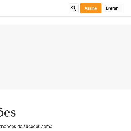
Assine
Entrar
ões
 chances de suceder Zema