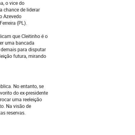
a, o vice do
a chance de liderar
ho Azevedo
erreira (PL).
icam que Cleitinho é o
eger uma bancada
 demais para disputar
eição futura, mirando
lica. No entanto, se
vorito do ex-presidente
trocar uma reeleição
o. Na visão de
s reservas.