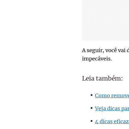
A seguir, você va
impecáveis.
Leia também:
Como remover 
Veja dicas p
4 dicas efica