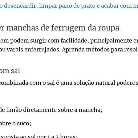
 desencardir, limpar pano de prato e acabar com 
 manchas de ferrugem da roupa
em podem surgir com facilidade, principalmente 
ou varais enferrujados. Aprenda métodos para reso
om sal
 combinada com o sal é uma solução natural poderos
 de limão diretamente sobre a mancha;
obre o suco;
xposta ao sol por 1 a 2 horas;