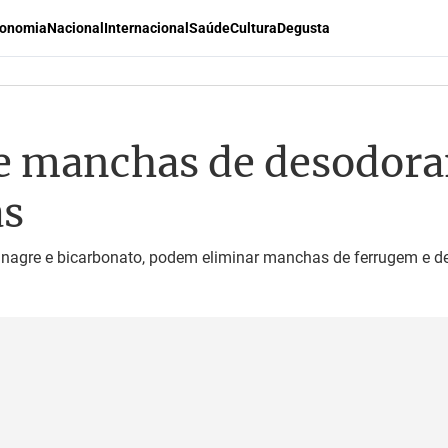
onomia
Nacional
Internacional
Saúde
Cultura
Degusta
 manchas de desodoran
as
vinagre e bicarbonato, podem eliminar manchas de ferrugem e d