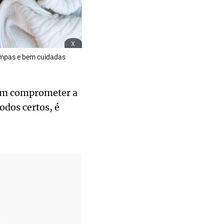
x
impas e bem cuidadas
em comprometer a
odos certos, é