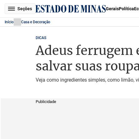
Seções
Gerais
Política
Ec
Início
Casa e Decoração
DICAS
Adeus ferrugem e
salvar suas roup
Veja como ingredientes simples, como limão, 
Publicidade