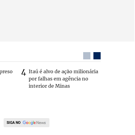
preso
Itaú é alvo de ação milionária
Dentista
por falhas em agência no
após ser
interior de Minas
caminhã
SIGA NO