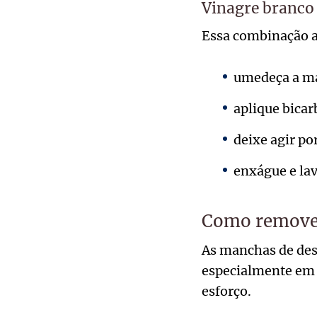
Vinagre branco 
Essa combinação aj
umedeça a ma
aplique bicar
deixe agir po
enxágue e la
Como remover
As manchas de des
especialmente em r
esforço.