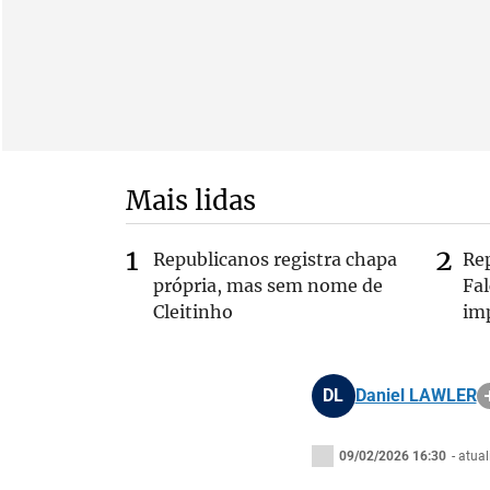
Mais lidas
Republicanos registra chapa
Re
própria, mas sem nome de
Fa
Cleitinho
im
DL
Daniel LAWLER
09/02/2026 16:30
- atua