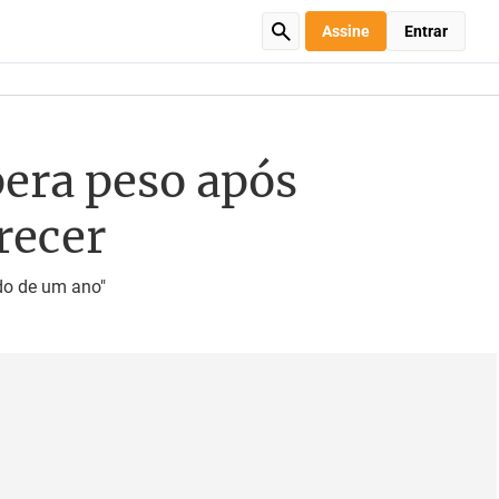
Assine
Entrar
era peso após
recer
do de um ano"