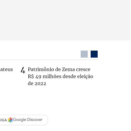
Mateus
Patrimônio de Zema cresce
Casal é 
R$ 49 milhões desde eleição
com o c
de 2022
em rodo
SIGA