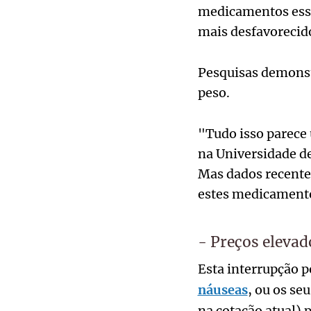
medicamentos essen
mais desfavorecid
Pesquisas demonst
peso.
"Tudo isso parece 
na Universidade de
Mas dados recent
estes medicamento
- Preços elevad
Esta interrupção p
náuseas
, ou os se
na cotação atual) 