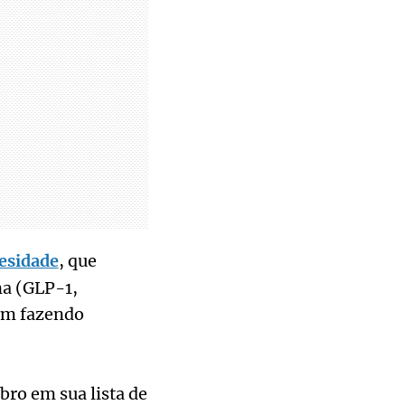
besidade
, que
na (GLP-1,
vem fazendo
ro em sua lista de