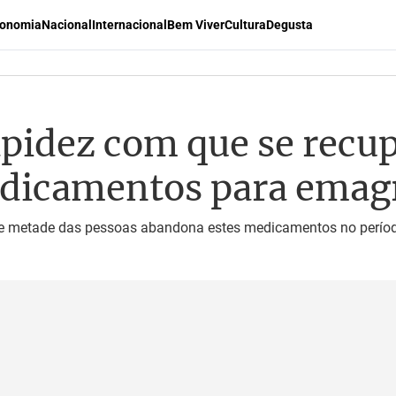
onomia
Nacional
Internacional
Bem Viver
Cultura
Degusta
pidez com que se recup
edicamentos para emag
e metade das pessoas abandona estes medicamentos no perío