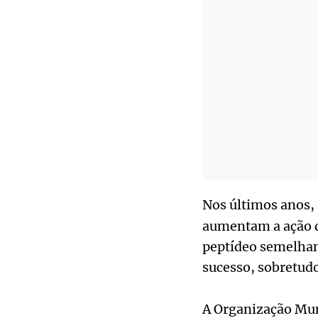
Nos últimos anos,
aumentam a ação d
peptídeo semelhant
sucesso, sobretudo
A Organização Mun