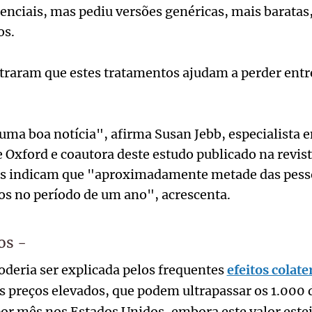
ciais, mas pediu versões genéricas, mais baratas,
os.
raram que estes tratamentos ajudam a perder ent
uma boa notícia", afirma Susan Jebb, especialista 
 Oxford e coautora deste estudo publicado na revis
es indicam que "aproximadamente metade das pes
s no período de um ano", acrescenta.
os -
oderia ser explicada pelos frequentes
efeitos colate
us preços elevados, que podem ultrapassar os 1.000 
por mês nos Estados Unidos, embora este valor este