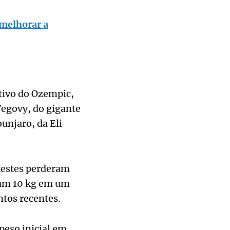
melhorar a
ativo do Ozempic,
Wegovy, do gigante
unjaro, da Eli
 testes perderam
ram 10 kg em um
tos recentes.
peso inicial em