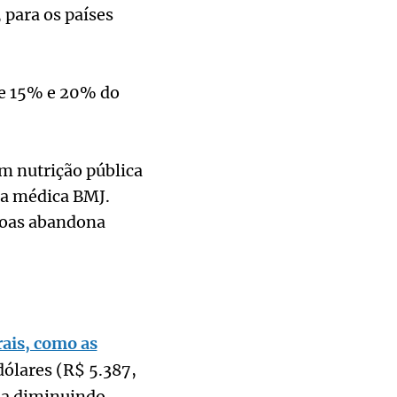
 para os países
re 15% e 20% do
em nutrição pública
ta médica BMJ.
soas abandona
rais, como as
dólares (R$ 5.387,
ja diminuindo.