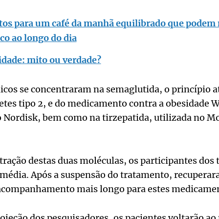
tos para um café da manhã equilibrado que podem 
oco ao longo do dia
idade: mito ou verdade?
ínicos se concentraram na semaglutida, o princípio 
etes tipo 2, e do medicamento contra a obesidade 
Nordisk, bem como na tirzepatida, utilizada no Mo
ração destas duas moléculas, os participantes dos
m média. Após a suspensão do tratamento, recupera
 acompanhamento mais longo para estes medicamen
jeção dos pesquisadores, os pacientes voltarão ao 