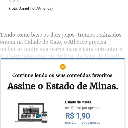
(foto: Daniel Hott/América)
Tendo como base os dois jogos-treinos realizados
ontem na Cidade do Galo, o Atlético precisa
melhorar muito sua performance para enfrentar o
Cruzeiro pelas quartas de final da Copa do Brasil,
quinta-feira, às 20h, no Mineirão. Pela manhã, os
titulares do Galo perderam para o América por 3 a
Continue lendo os seus conteúdos favoritos.
1, e à tarde os reservas empataram com o Coimbra
Assine o Estado de Minas.
em 2 a 2.
Estado de Minas
de
R$ 9,90
por apenas
R$ 1,90
nos 2 primeiros meses