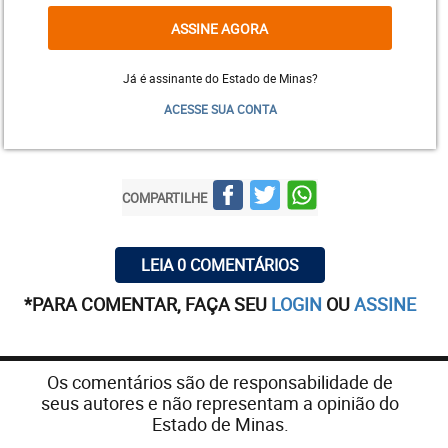
ASSINE AGORA
Já é assinante do Estado de Minas?
ACESSE SUA CONTA
Os gols do triunfo americano foram marcados por
COMPARTILHE
Jonatas Belusso, duas vezes, e Rafael Bilu. O
zagueiro Réver descontou para a equipe alvinegra.
LEIA 0 COMENTÁRIOS
Esta foi a segunda vitória do Coelho em um jogo-
treino contra um rival neste período de paralisação
*PARA COMENTAR, FAÇA SEU
LOGIN
OU
ASSINE
das competições para a disputa da Copa América –
na segunda-feira, o time de Maurício Barbieri
bateu o Cruzeiro, na Toca da Raposa II, por 2 a 1.
Os comentários são de responsabilidade de
seus autores e não representam a opinião do
Jonatas Belusso abriu o placar na Cidade do Galo
Estado de Minas.