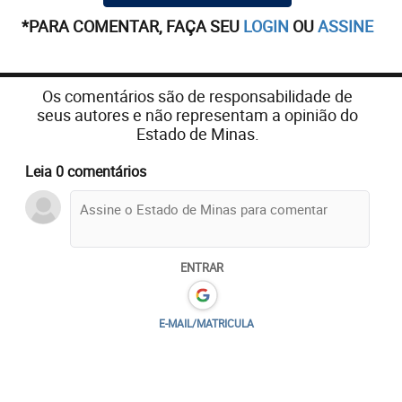
*PARA COMENTAR, FAÇA SEU
LOGIN
OU
ASSINE
Os comentários são de responsabilidade de
seus autores e não representam a opinião do
Estado de Minas.
Leia 0 comentários
Conforme o boletim, Fernanda teria entrado
repentinamente, e sem permissão, na sala de Zezé
Perrella para extrair documentos do Conselho
ENTRAR
Deliberativo. Ao impedir a ação, Hellen acabou
demitida pela esposa de Wagner Pires de Sá, que,
inclusive, chamou para testemunhar o fato
E-MAIL/MATRICULA
Cleonice Maria da Piedade, funcionária de recursos
humanos do Cruzeiro, e Guilherme Barros da Silva,
segurança da sede. A discussão também foi