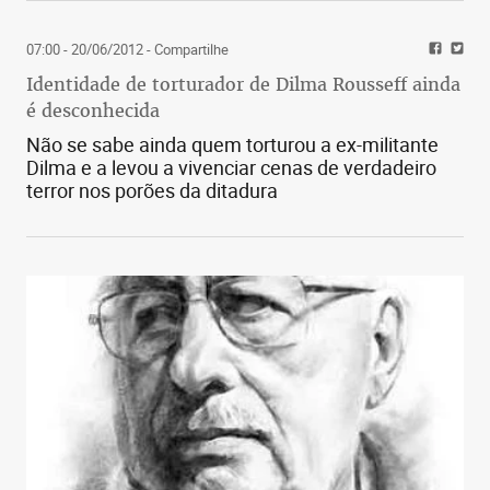
Os casos de Luan e Romero não tem relação um
com o outro.
07:00 - 20/06/2012
- Compartilhe
Identidade de torturador de Dilma Rousseff ainda
é desconhecida
Não se sabe ainda quem torturou a ex-militante
Dilma e a levou a vivenciar cenas de verdadeiro
terror nos porões da ditadura
Curiosamente, o Atlético vinha tentando a
contratação do armador Óscar Romero, irmão
gêmeo de Ángel, que joga no Shanghai Shenhua
(CHI). Mas os valores pedidos pelos chineses (R$