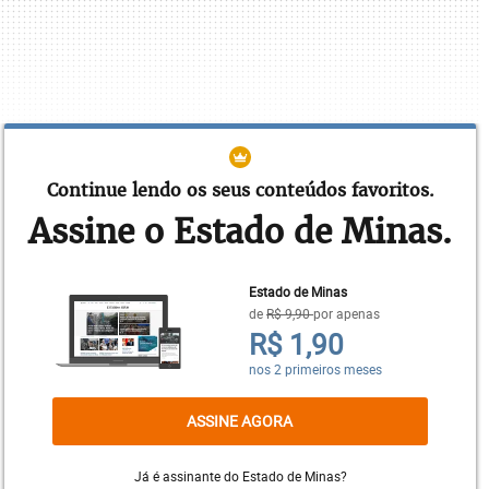
Continue lendo os seus conteúdos favoritos.
Assine o Estado de Minas.
As duas primeiras ofertas do Timão, feitas ainda
em dezembro, foram rejeitadas pelo presidente
atleticano Sérgio Sette Câmara. A primeira seria o
Estado de Minas
pagamento de 3 milhões de euros (R$ 13 milhões)
de
R$ 9,90
por apenas
R$ 1,90
pela compra em definitivo dos direitos econômicos
do atleta de 28 anos. E a segunda envolveria R$ 4
nos 2 primeiros meses
milhões mais 15% dos direitos de um jogador do
time paulista – o nome de Clayson foi apresentado
ASSINE AGORA
e agradou à diretoria do Galo, mas o atacante não
aceitou o salário oferecido pelos mineiros.
Já é assinante do Estado de Minas?