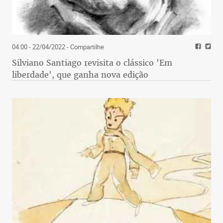
70 milhões, incluindo indenização e luvas de
contrato) foram considerados altos demais na
atual realidade financeira alvinegra.
04:00 - 22/04/2022
- Compartilhe
Silviano Santiago revisita o clássico 'Em
enquanto isso...
liberdade', que ganha nova edição
Reservas em Tombos
O técnico Levir Culpi cumprirá à risca a estratégia
de preservar os titulares do Atlético e mandará a
campo uma formação inteiramente reserva contra
o Tombense amanhã, às 19h45, em Tombos, pela
segunda rodada do Campeonato Mineiro. O
treinador deixará de fora da relação até mesmo os
zagueiros Leonardo Silva e Maidana e o armador
Terans, que não participaram da goleada sobre o
Boa por 5 a 0, no Independência. O time escalado
na atividade de ontem teve Cleiton; Carlos Cesar,