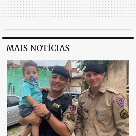
atacante a apostar na mudança de ares. Durante as
férias, o treinador corintiano até conversou com o
jogador por telefone, para explicar-lhe o projeto e
o modelo de jogo do time paulista para 2019.
A possível negociação de Luan divide opiniões
dentro do próprio clube. Enquanto uns defendem a
MAIS NOTÍCIAS
venda em definitivo para recuperar o investimento
ao longo dos anos, outros temem a queda técnica
que a equipe poderia ter com a saída dele. O
jogador vem sendo titular com praticamente todos
os treinadores que passaram pela Cidade do Galo e
é considerado pela fundamental para a função de
beirada de campo, uma das carências no futebol
nacional.