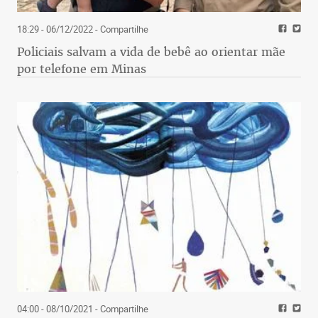
18:29 - 06/12/2022
- Compartilhe
Policiais salvam a vida de bebê ao orientar mãe
por telefone em Minas
Apesar de querer a permanência de Luan, o técnico
Levir Culpi entende que o meia-atacante deve fazer
o melhor para sua carreira: “O Luan é um cara
muito querido pela torcida e por nós também. É um
cara muito legal. Só que as boas pessoas que
acompanham a gente são procurados por outras.
Às vezes, temos que nos separar de amigos. Se for
o caso, é algo que ele tem que resolver com o clube.
Falei com o Luan, sobre administração de carreira,
04:00 - 08/10/2021
- Compartilhe