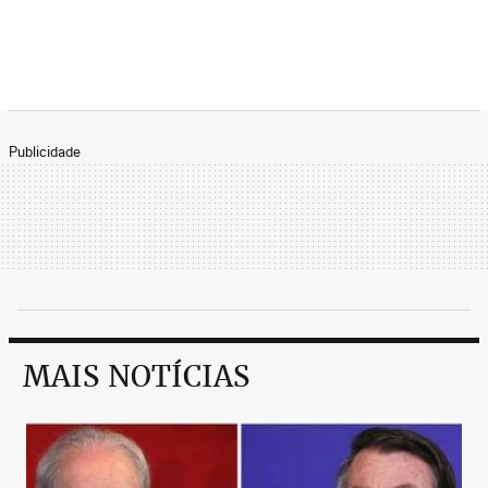
Então, tinha que me moldar. Ele me levou ao pó
para fazer um cara novo. Esse gol rodou o mundo
inteiro. Muitos falaram que eu ia ficar marcado,
que nunca iria jogar, e foi nessa hora que tive um
encontro com Deus.”
Publicidade
Ao ouvir Fábio, e certamente imbuído de algum
raro espírito natalino, pensei em quantas bolas
entraram no meu gol em 2018. Foram tantas e tão
variadas, que eu ia buscar uma lá dentro, e nem
bem a tinha alcançado, via outra passando assim,
não sei de onde aparecia. Em 2018, não houve um
ser humano sobre a Terra que não tenha ganhado o
sobrenome de Fábio de Costas: José de Costas,
MAIS NOTÍCIAS
Maria de Costas, Alfredo de Costas, Frederico de
Costas.