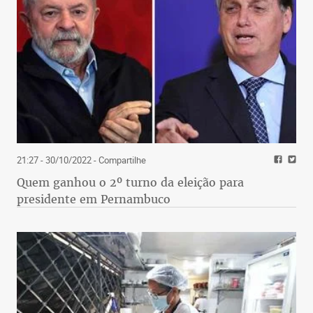
21:27 - 30/10/2022
- Compartilhe
Quem ganhou o 2º turno da eleição para
presidente em Pernambuco
O Ano Novo é uma nova janela de transferência que
se abre. Bombardeados na retaguarda, ganhamos o
direito de falar com Deus. Precisamos cooptá-lo
imediatamente. Para que Tardelli, se podemos ter
Deus? Dois novos zagueiros? Que nada, só Deus na
causa. No horóscopo chinês, 2019 é o Ano do Porco.