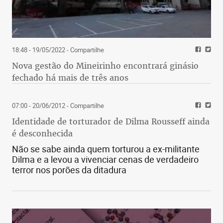
8. Cruzeiro 52 37 14 10 13 34 34
0 46.8
9. Botafogo 51 37 13 12 12 38 45
-7 45.9
18:48 - 19/05/2022
- Compartilhe
10. Santos 50 37 13 11 13 45 38
Nova gestão do Mineirinho encontrará ginásio
7 45.0
fechado há mais de três anos
11. Bahia 47 37 12 11 14 39 41
-2 42.3
07:00 - 20/06/2012
- Compartilhe
12. Corinthians 44 37 11 11 15 34
34 0 39.6
Identidade de torturador de Dilma Rousseff ainda
13. Ceará 43 37 10 13 14 32 38
é desconhecida
-6 38.7
Não se sabe ainda quem torturou a ex-militante
14. Fluminense 42 37 11 9 17 31
Dilma e a levou a vivenciar cenas de verdadeiro
terror nos porões da ditadura
46 -15 37.8
15. Vasco 42 37 10 12 15 41 48
-7 37.8
16. Chapecoense 41 37 10 11 16 33
50 -17 36.9