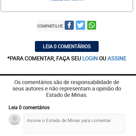
campo”, declarou o auxiliar.
“É a oportunidade de você ver aqueles atletas que
tiveram pouco tempo para jogar e mostrar um
COMPARTILHE
melhor futebol. É para o torcedor conhecer, de fato,
o atleta. Com certeza, o Mano estará vendo e
esperamos contar com eles na próxima
LEIA 0 COMENTÁRIOS
temporada”, acrescentou Sidnei Lobo, que dará
*PARA COMENTAR, FAÇA SEU
LOGIN
OU
ASSINE
descanso a Fábio e já não poderia escalar Dedé,
Robinho, Fred e Ariel Cabral, suspensos. Murilo e
Mancuello estão fora por causa de lesão.
Os comentários são de responsabilidade de
seus autores e não representam a opinião do
Estado de Minas.
Leia 0 comentários