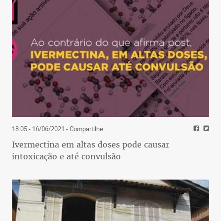
17. América 40 37 10 10 17 30
46 -16 36.0
18. Sport 39 37 10 9 18 33 56
-23 35.1
19. Vitória 37 37 9 10 18 34 60
-26 33.3
20. Paraná 22 37 4 10 23 17 56
-39 19.8
37ª RODADA
18:05 - 16/06/2021
- Compartilhe
Santos 3 x 2 Atlético
Ivermectina em altas doses pode causar
Cruzeiro 0 x 2 Flamengo
intoxicação e até convulsão
América 1 x 0 Bahia
Vasco 0 x 1 Palmeiras
Vitória 0 x 0 Grêmio
Atlético-PR 2 x 2 Ceará
Internacional 2 x 0 Fluminense