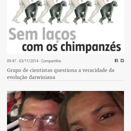
Em Porto Alegre, a missão do Grêmio é vencer o
Corinthians para se livrar da pré-Libertadores e
não dar chance ao São Paulo, que também luta pelo
quarto lugar, diante da Chapecoense, em jogo mais
complicado, já que o adversário também tem de
vencer para não ser rebaixado.
Outro duelo para mexer com os nervos é entre
Vasco e Ceará, no Castelão, com o time cruz-
09:47 - 03/11/2014
- Compartilhe
maltino novamente ameaçado de rebaixamento. A
equipe de São Januário tem de ganhar para não
Grupo de cientistas questiona a veracidade da
amargar a quarta queda na história. O Vovô
evolução darwiniana
escapou por pouco.
No Recife, mais um drama. O Sport recebe o
Santos, na Ilha do Retiro, e só escapa da degola se
vencer e torcer para que América e Chapecoense
tropecem. O Peixe cumpre tabela.