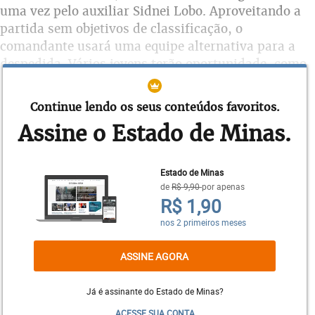
uma vez pelo auxiliar Sidnei Lobo. Aproveitando a
partida sem objetivos de classificação, o
comandante usará uma equipe alternativa para a
despedida. Vários jovens terão oportunidade, como
o zagueiro Cacá, o volante Ederson e o lateral-
esquerdo Patrick Brey. Eles se juntarão a Rafael,
Continue lendo os seus conteúdos favoritos.
Ezequiel, Manoel, Lucas Romero, Lucas Silva,
Assine o Estado de Minas.
Raniel e Sassá no time que entrará em campo.
Estado de Minas
Para Sidnei Lobo, será a chance de os novatos
de
R$ 9,90
por apenas
mostrarem que poderão ser utilizados no grupo
R$ 1,90
principal em 2019. “É importante dar oportunidade
nos 2 primeiros meses
a quem está chegando. É o momento que eles
podem abraçar e mostrar coisas que no treino a
ASSINE AGORA
gente não vê. O jogo é interessante, porque mostra
muitas coisas. A gente que está no dia a dia sabe
Já é assinante do Estado de Minas?
muito bem da qualidade e da virtude que tem em
ACESSE SUA CONTA