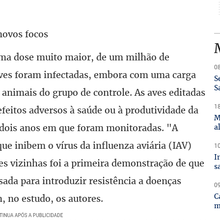
 novos focos
ma dose muito maior, de um milhão de
08
 aves foram infectadas, embora com uma carga
S
S
s animais do grupo de controle. As aves editadas
18
eitos adversos à saúde ou à produtividade da
M
 dois anos em que foram monitoradas. "A
a
ue inibem o vírus da influenza aviária (IAV)
10
I
es vizinhas foi a primeira demonstração de que
s
sada para introduzir resistência a doenças
09
C
, no estudo, os autores.
m