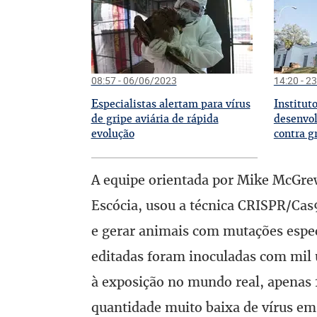
08:57 - 06/06/2023
14:20 - 2
E
I
specialistas alertam para vírus
nstitut
de gripe aviária de rápida
desenvol
evolução
contra g
A equipe orientada por Mike McGrew
Escócia, usou a técnica CRISPR/Cas
e gerar animais com mutações espe
editadas foram inoculadas com mil u
à exposição no mundo real, apenas
quantidade muito baixa de vírus em