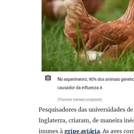
No experimento, 90% dos animais geneticamente modificados não se infectaram quando expostos ao
causador da influenza A
(Thomas Iversen/unsplash)
Pesquisadores das universidades de
Inglaterra, criaram, de maneira iné
imunes à
. As aves co
gripe aviária