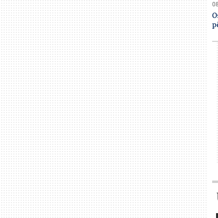
08
O
p