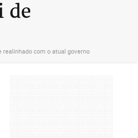
i de
se realinhado com o atual governo