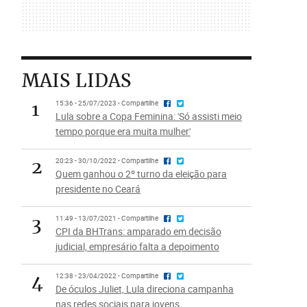
MAIS LIDAS
1
15:36 - 25/07/2023 - Compartilhe
Lula sobre a Copa Feminina: 'Só assisti meio
tempo porque era muita mulher'
2
20:23 - 30/10/2022 - Compartilhe
Quem ganhou o 2º turno da eleição para
presidente no Ceará
3
11:49 - 13/07/2021 - Compartilhe
CPI da BHTrans: amparado em decisão
judicial, empresário falta a depoimento
4
12:38 - 23/04/2022 - Compartilhe
De óculos Juliet, Lula direciona campanha
nas redes sociais para jovens