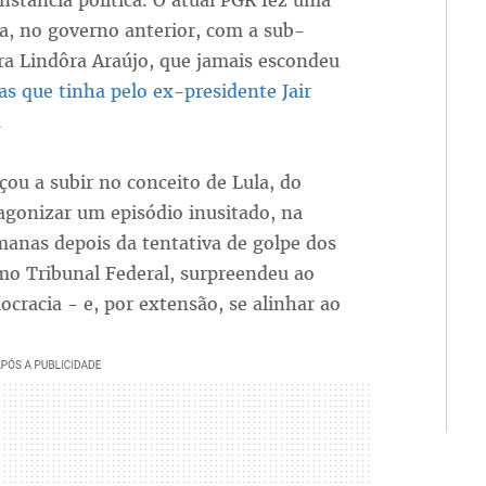
unstância política. O atual PGR fez uma
a, no governo anterior, com a sub-
ra Lindôra Araújo, que jamais escondeu
as que tinha pelo ex-presidente Jair
.
ou a subir no conceito de Lula, do
agonizar um episódio inusitado, na
manas depois da tentativa de golpe dos
mo Tribunal Federal, surpreendeu ao
racia - e, por extensão, se alinhar ao