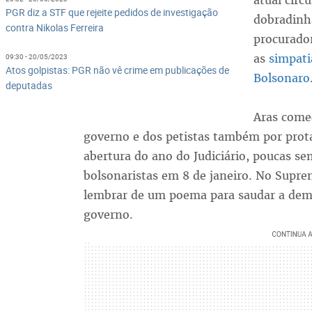
atual circ
PGR diz a STF que rejeite pedidos de investigação
dobradinh
contra Nikolas Ferreira
procurado
as
simpati
09:30 - 20/05/2023
Atos golpistas: PGR não vê crime em publicações de
Bolsonaro
deputadas
Aras começ
governo e dos petistas também por prot
abertura do ano do Judiciário, poucas se
bolsonaristas em 8 de janeiro. No Supre
lembrar de um poema para saudar a democ
governo.