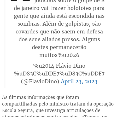
judiciais sobre o golpe de 8
de janeiro vai trazer holofotes para
gente que ainda está escondida nas
sombras. Além de golpistas, são
covardes que não saem em defesa
dos seus aliados presos. Alguns
destes permanecerão
muitos%u2026
%u2014 Flávio Dino
%uD83C%uDDE7%uD83C%uDDF7
(@FlavioDino)
April 23, 2023
As últimas informações que foram
compartilhadas pelo ministro tratam da operação
Escola Segura, que investiga articulações de
ataques criminosos contra escolas. “Temos, no