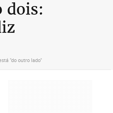
 dois:
diz
stá "do outro lado"