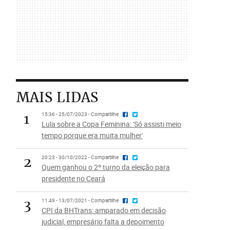
MAIS LIDAS
1
15:36 - 25/07/2023 - Compartilhe
Lula sobre a Copa Feminina: 'Só assisti meio
tempo porque era muita mulher'
2
20:23 - 30/10/2022 - Compartilhe
Quem ganhou o 2º turno da eleição para
presidente no Ceará
3
11:49 - 13/07/2021 - Compartilhe
CPI da BHTrans: amparado em decisão
judicial, empresário falta a depoimento