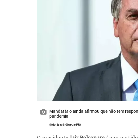
Mandatário ainda afirmou que não tem respon
pandemia
(foto: Isac Nóbrega/PR)
O presidente
Jair Bolsonaro
(sem partid