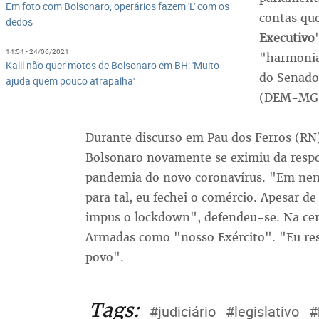
Em foto com Bolsonaro, operários fazem 'L' com os
contas qu
dedos
Executivo
14:54 - 24/06/2021
"harmonia
Kalil não quer motos de Bolsonaro em BH: 'Muito
do Senado
ajuda quem pouco atrapalha'
(DEM-MG
Durante discurso em Pau dos Ferros (RN),
Bolsonaro novamente se eximiu da respo
pandemia do novo coronavírus. "Em ne
para tal, eu fechei o comércio. Apesar
impus o lockdown", defendeu-se. Na ceri
Armadas como "nosso Exército". "Eu resp
povo".
Tags:
#judiciário
#legislativo
#