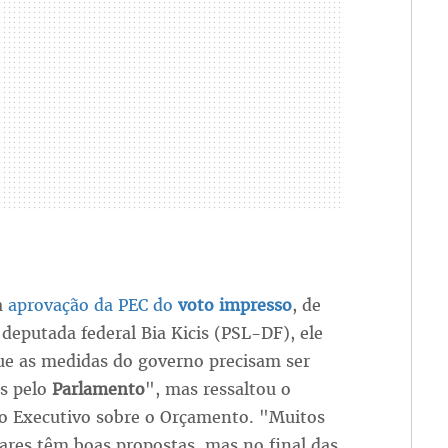
a
aprovação da PEC do
voto impresso
, de
 deputada federal Bia Kicis (PSL-DF), ele
ue as medidas do governo precisam ser
as pelo
Parlamento
", mas ressaltou o
do Executivo sobre o Orçamento. "Muitos
ares têm boas propostas, mas no final das