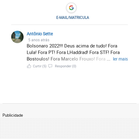
E-MAIL/MATRICULA
Antônio Sette
5 anos atrás
Bolsonaro 2022!!! Deus acima de tudo! Fora
Lula! Fora PT! Fora LHaddrad! Fora STF! Fora
Bostoulos! Fora Marcelo Frouxo! Fora
...
ler mais
Cangaciro! Fora Tiro Gomes! Fora FHC! Fora
Curtir
(5)
Responder
(0)
Roberto Freire! Fora Paulinho da Força! Fora
PSDB! Fora PSOL! Fora PDT! Fora Rede! Fora
Marina! Fora STF! Fora Solidariedade! Fora
Cidadania! Fora PC do B! Fora Lula! Fora
Amoedo! Fora STF! Deus acima de tudo! Fora
Doria calça apertada! Bolsonaro 2022!!! Fora
Lula! Bolsonaro 2022!!! Fora STF! Deus acima de
Publicidade
tudo! Fora PT, PSOL, PC do B, PSDB, Rede,
Solidariedade, Cidadania, PDT, PS... nunca mais!