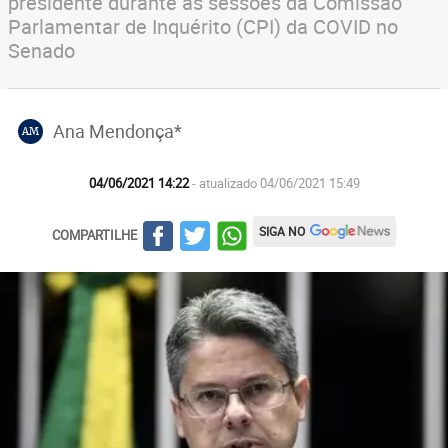
presidente durante as sessões da Comissão
Parlamentar de Inquérito (CPI) da COVID no
Senado
Ana Mendonça*
AM
04/06/2021 14:22
- atualizado 04/06/2021 15:49
SIGA NO
COMPARTILHE