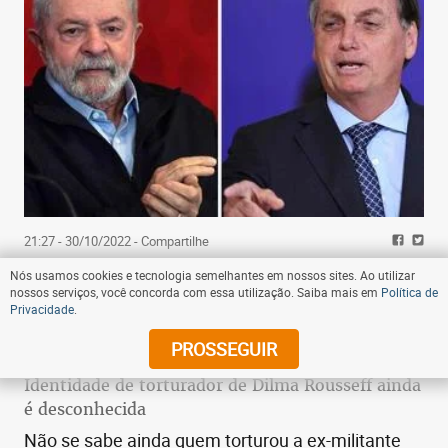
21:27 - 30/10/2022
- Compartilhe
Quem ganhou o 2º turno da eleição para
Nós usamos cookies e tecnologia semelhantes em nossos sites. Ao utilizar
nossos serviços, você concorda com essa utilização. Saiba mais em
Política de
presidente em Pernambuco
Privacidade
.
PROSSEGUIR
07:00 - 20/06/2012
- Compartilhe
Identidade de torturador de Dilma Rousseff ainda
é desconhecida
Não se sabe ainda quem torturou a ex-militante