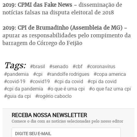
2019: CPMI das Fake News -
disseminação de
notícias falsas na disputa eleitoral de 2018
2019: CPI de Brumadinho (Assembleia de MG) -
apurar as responsabilidades pelo rompimento da
barragem do Córrego do Feijão
Tags:
#brasil
#senado
#cbf
#coronavírus
#pandemia
#cpi
#randolfe rodrigues
#copa america
#covid-19
#covid19
#cpi da covid
#cpi da covid
#cpi da pandemia
#o que é uma cpi
#o que faz uma cpi
#guia da cpi
#rogério caboclo
RECEBA NOSSA NEWSLETTER
Comece o dia com as notícias selecionadas pelo nosso editor