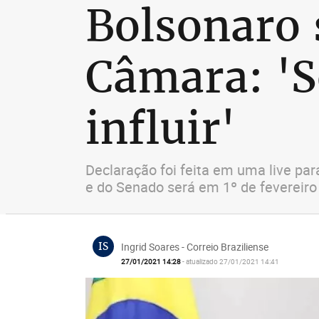
Bolsonaro 
Câmara: 'S
influir'
Declaração foi feita em uma live pa
e do Senado será em 1º de fevereiro
IS
Ingrid Soares - Correio Braziliense
27/01/2021 14:28
- atualizado 27/01/2021 14:41