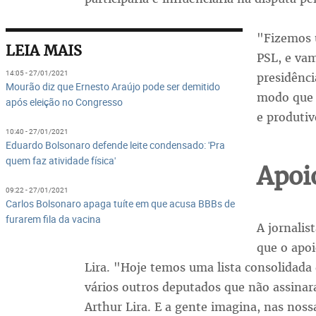
"Fizemos 
LEIA MAIS
PSL, e vam
14:05 - 27/01/2021
presidênc
Mourão diz que Ernesto Araújo pode ser demitido
modo que 
após eleição no Congresso
e produtiv
10:40 - 27/01/2021
Eduardo Bolsonaro defende leite condensado: 'Pra
quem faz atividade física'
Apoi
09:22 - 27/01/2021
Carlos Bolsonaro apaga tuíte em que acusa BBBs de
furarem fila da vacina
A jornalis
que o apo
Lira. "Hoje temos uma lista consolidada
vários outros deputados que não assina
Arthur Lira. E a gente imagina, nas nos