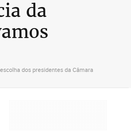
cia da
 vamos
a escolha dos presidentes da Câmara