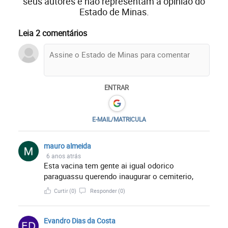
seus autores e não representam a opinião do
Estado de Minas.
Leia 2 comentários
ENTRAR
E-MAIL/MATRICULA
mauro almeida
6 anos atrás
Esta vacina tem gente ai igual odorico
paraguassu querendo inaugurar o cemiterio,
Curtir
(0)
Responder
(0)
Evandro Dias da Costa