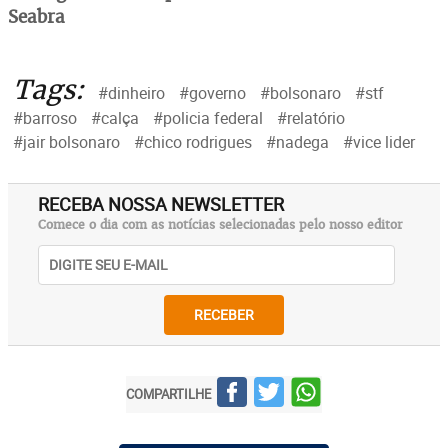
Seabra
Tags:
#dinheiro
#governo
#bolsonaro
#stf
#barroso
#calça
#policia federal
#relatório
#jair bolsonaro
#chico rodrigues
#nadega
#vice lider
RECEBA NOSSA NEWSLETTER
Comece o dia com as notícias selecionadas pelo nosso editor
RECEBER
COMPARTILHE