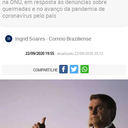
na ONU, em resposta às denúncias sobre
queimadas e no avanço da pandemia de
coronavírus pelo país
Ingrid Soares - Correio Braziliense
IS
22/09/2020 19:55
- atualizado 22/09/2020 20:12
COMPARTILHE