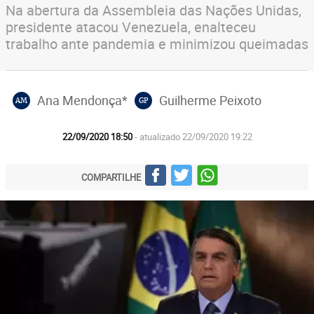
Na abertura da Assembleia das Nações Unidas,
presidente atacou Venezuela, enalteceu
trabalho ante pandemia e minimizou queimadas
Ana Mendonça*
Guilherme Peixoto
AM
GP
22/09/2020 18:50
- atualizado 22/09/2020 19:22
COMPARTILHE