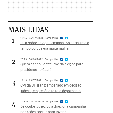
MAIS LIDAS
1
15:36 - 25/07/2023 - Compartilhe
Lula sobre a Copa Feminina: 'Só assisti meio
tempo porque era muita mulher'
2
20:23 - 30/10/2022 - Compartilhe
Quem ganhou o 2º turno da eleição para
presidente no Ceará
3
11:49 - 13/07/2021 - Compartilhe
CPI da BHTrans: amparado em decisão
judicial, empresário falta a depoimento
4
12:38 - 23/04/2022 - Compartilhe
De óculos Juliet, Lula direciona campanha
nas redes sociais para jovens