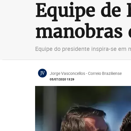
Equipe de 
manobras 
Equipe do presidente inspira-se em 
JV
Jorge Vasconcellos - Correio Braziliense
05/07/2020 13:29