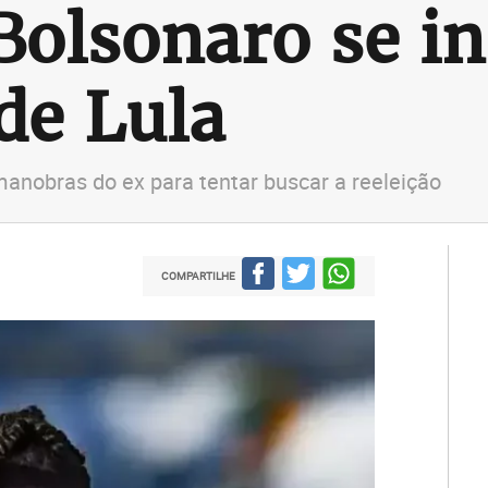
Bolsonaro se i
de Lula
manobras do ex para tentar buscar a reeleição
COMPARTILHE