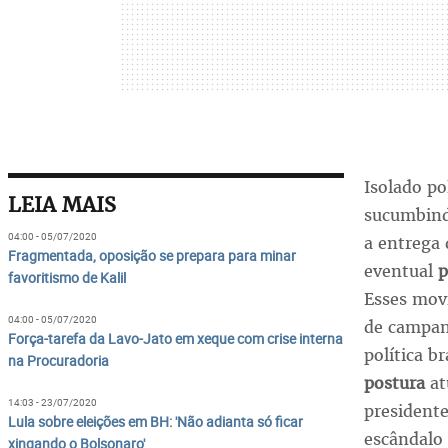
Isolado po
LEIA MAIS
sucumbind
04:00 - 05/07/2020
a entrega 
Fragmentada, oposição se prepara para minar
eventual
p
favoritismo de Kalil
Esses mov
04:00 - 05/07/2020
de campan
Força-tarefa da Lavo-Jato em xeque com crise interna
política b
na Procuradoria
postura
at
14:03 - 23/07/2020
president
Lula sobre eleições em BH: 'Não adianta só ficar
escândalo
xingando o Bolsonaro'