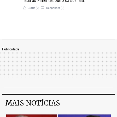
nada do Pimentel, outro da sua laia.
Curtir
(9)
Responder
(0)
Publicidade
MAIS NOTÍCIAS