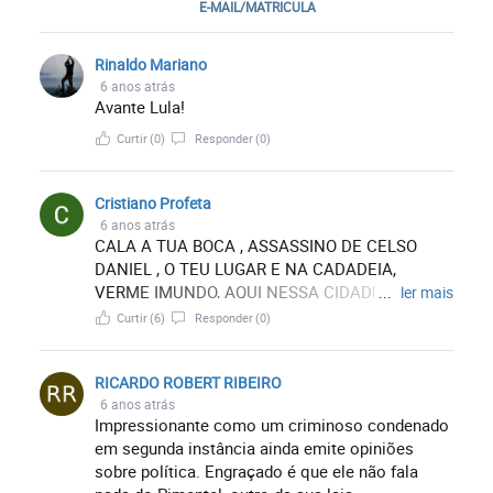
E-MAIL/MATRICULA
Rinaldo Mariano
6 anos atrás
Avante Lula!
Curtir
(0)
Responder
(0)
Cristiano Profeta
6 anos atrás
CALA A TUA BOCA , ASSASSINO DE CELSO
DANIEL , O TEU LUGAR E NA CADADEIA,
VERME IMUNDO, AQUI NESSA CIDADE , NESSE
...
ler mais
ESTADO E NESSE PAIS, ESSA QUADRILHA DE
Curtir
(6)
Responder
(0)
BANDIDOS, LADROES, PUTAS,
ESTELIONATARIOS, PEDOFILOS, PT NAO
RICARDO ROBERT RIBEIRO
COLOCA MAIS A MÃO.
6 anos atrás
Impressionante como um criminoso condenado
em segunda instância ainda emite opiniões
sobre política. Engraçado é que ele não fala