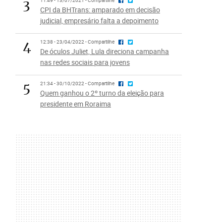
3
11:49 - 13/07/2021 - Compartilhe
CPI da BHTrans: amparado em decisão
judicial, empresário falta a depoimento
4
12:38 - 23/04/2022 - Compartilhe
De óculos Juliet, Lula direciona campanha
nas redes sociais para jovens
5
21:34 - 30/10/2022 - Compartilhe
Quem ganhou o 2º turno da eleição para
presidente em Roraima