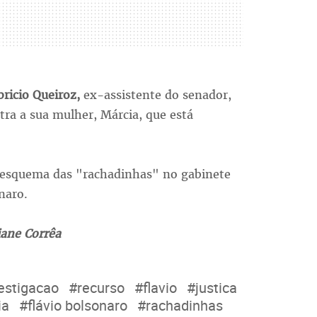
bricio Queiroz,
ex-assistente do senador,
a a sua mulher, Márcia, que está
o esquema das "rachadinhas" no gabinete
naro.
iane Corrêa
estigacao
#recurso
#flavio
#justica
ia
#flávio bolsonaro
#rachadinhas