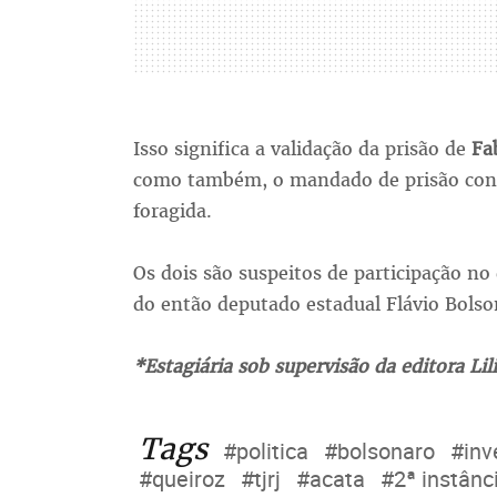
Isso significa a validação da prisão de
Fa
como também, o mandado de prisão contr
foragida.
Os dois são suspeitos de participação n
do então deputado estadual Flávio Bolso
*Estagiária sob supervisão da editora Lil
Tags
#politica
#bolsonaro
#inv
#queiroz
#tjrj
#acata
#2ª instânc