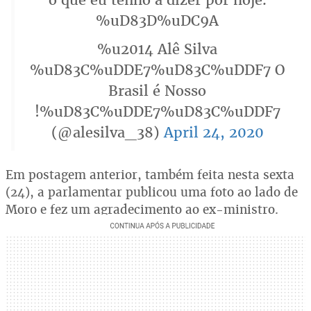
%uD83D%uDC9A
%u2014 Alê Silva
%uD83C%uDDE7%uD83C%uDDF7 O
Brasil é Nosso
!%uD83C%uDDE7%uD83C%uDDF7
(@alesilva_38)
April 24, 2020
Em postagem anterior, também feita nesta sexta
(24), a parlamentar publicou uma foto ao lado de
Moro e fez um agradecimento ao ex-ministro.