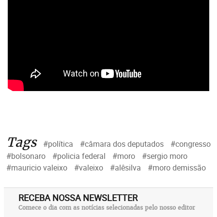
Tags
#política
#câmara dos deputados
#congresso
#bolsonaro
#policia federal
#moro
#sergio moro
#mauricio valeixo
#valeixo
#alêsilva
#moro demissão
RECEBA NOSSA NEWSLETTER
Comece o dia com as notícias selecionadas pelo nosso editor