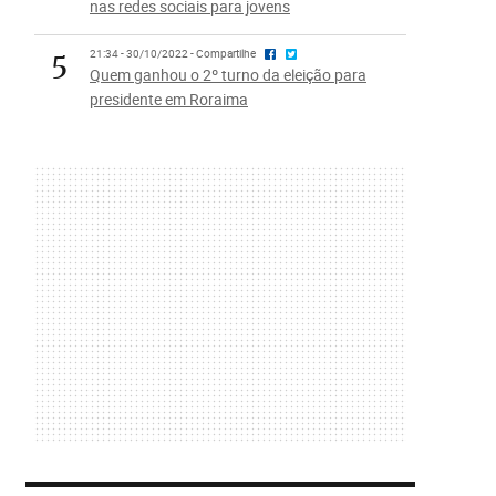
nas redes sociais para jovens
5
21:34 - 30/10/2022 - Compartilhe
Quem ganhou o 2º turno da eleição para
presidente em Roraima