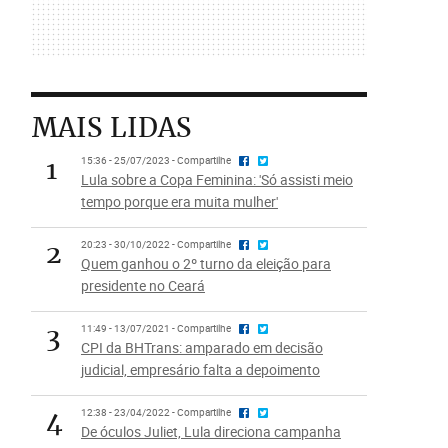
MAIS LIDAS
1
15:36 - 25/07/2023 - Compartilhe
Lula sobre a Copa Feminina: 'Só assisti meio
tempo porque era muita mulher'
2
20:23 - 30/10/2022 - Compartilhe
Quem ganhou o 2º turno da eleição para
presidente no Ceará
3
11:49 - 13/07/2021 - Compartilhe
CPI da BHTrans: amparado em decisão
judicial, empresário falta a depoimento
4
12:38 - 23/04/2022 - Compartilhe
De óculos Juliet, Lula direciona campanha