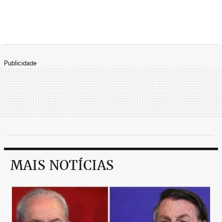
personagem importante de "Eu, Christianne F."
(e, depois ele apareceu no filme, dizem, que sem
cachê. Outro caso é o de Kate Bush, que foi
entrevistada pelo David Nichols para o romance
"Resposta Certa". Lembrando que "Christianne
F" é uma autobiografia e "Resposta Certa" é
Publicidade
parcialmente autobiográfico, o que, segundo a
autora, não é o caso de "Controle "
MAIS NOTÍCIAS