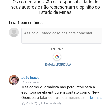
Os comentários são de responsabilidade de
seus autores e não representam a opinião do
Estado de Minas.
Leia 1 comentários
ENTRAR
E-MAIL/MATRICULA
João Inácio
6 anos atrás
Mas como o jornalista não perguntou para a
escritora se ela entrou em contato com o New
Order, para falar do livro, ou mesmo se a Gillian
...
ler mais
Gilbert sabe que é personagem de um romance.
Curtir
(0)
Responder
(0)
Lembrando que David Bowie sabia que seria