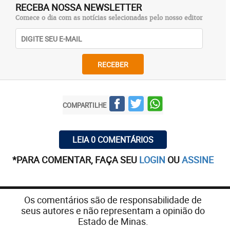
RECEBA NOSSA NEWSLETTER
atinge até 15% da população de algumas cidades
Comece o dia com as notícias selecionadas pelo nosso editor
no Brasil.
Pais preferem chamar de bronquite as crises
recorrentes de tosse, chiado no peito, dificuldade
RECEBER
respiratória, em vez de asma, como se esse rótulo
implicasse uma culpa de hereditariedade, estigma
de incapacidade e risco de morte, ou de selar um
COMPARTILHE
destino de doença crônica e incurável para seus
filhos.
LEIA 0 COMENTÁRIOS
*PARA COMENTAR, FAÇA SEU
LOGIN
OU
ASSINE
Os comentários são de responsabilidade de
seus autores e não representam a opinião do
Estado de Minas.