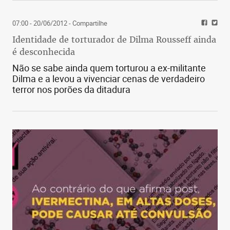
excessivo de medicamentos para controle, como é
07:00 - 20/06/2012
- Compartilhe
o caso dos corticoides sistêmicos.
Identidade de torturador de Dilma Rousseff ainda
A Organização Mundial da Saúde, ao reconhecer o
é desconhecida
problema mundial que é a asma, criou um
Não se sabe ainda quem torturou a ex-militante
organismo internacional chamado Gina, com
Dilma e a levou a vivenciar cenas de verdadeiro
terror nos porões da ditadura
cientistas do mundo inteiro, sendo vários
brasileiros, que têm contribuído em como
investigar, tratar e educar sobre a asma.
A iniciativa Gina classifica a asma em estágios,
conforme a frequência e a intensidade dos
sintomas e o uso de medicamentos. Pacientes que
se encontram no 5º estágio são considerados
asmáticos graves 5.
São pacientes de qualquer idade que permanecem