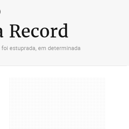
o
a Record
ue foi estuprada, em determinada