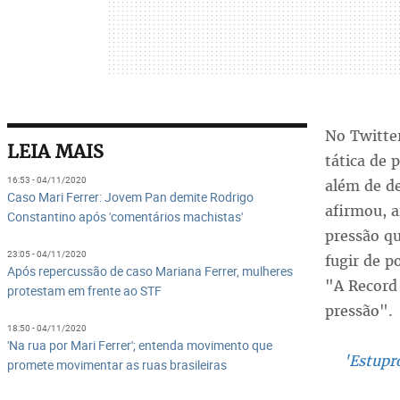
No Twitter
LEIA MAIS
tática de 
16:53 - 04/11/2020
além de de
Caso Mari Ferrer: Jovem Pan demite Rodrigo
afirmou, a
Constantino após 'comentários machistas'
pressão q
23:05 - 04/11/2020
fugir de p
Após repercussão de caso Mariana Ferrer, mulheres
"A Record
protestam em frente ao STF
pressão".
18:50 - 04/11/2020
'Na rua por Mari Ferrer'; entenda movimento que
'Estupr
promete movimentar as ruas brasileiras