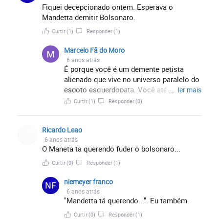
Fiquei decepcionado ontem. Esperava o
Mandetta demitir Bolsonaro.
Curtir
(1)
Responder
(1)
Marcelo Fã do Moro
6 anos atrás
É porque você é um demente petista
alienado que vive no universo paralelo do
esgoto esquerdopata. Você até acha que
...
ler mais
suas centenas de perfis FAKES são reais.
Curtir
(1)
Responder
(0)
Sua vidinha é tão desgraçada que tem
que fugir para essa daqui, né? Bem feito.
Ricardo Leao
6 anos atrás
O Maneta ta querendo fuder o bolsonaro...
Curtir
(0)
Responder
(1)
niemeyer franco
6 anos atrás
"Mandetta tá querendo...". Eu também.
Curtir
(0)
Responder
(1)