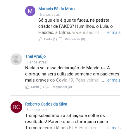
Marcelo Fã do Moro
6 anos atrás
Só que ele é que te fudeu, né petista
criador de FAKES? Humilhou, o Lula, o
Haddad, a Dilma, você e seu PT querido...
...
ler mais
É por isso que ficou apaixonado pelo
Curtir
(1)
Responder
(0)
Bolsonaro, tá com saudade, é?
Thel Araújo
6 anos atrás
Nada a ver essa declaração de Mandetta. A
cloroquina será utilizada somente em pacientes
mais graves do Covid-19. Possivelmente se a
...
ler mais
tivessem dado aos pacientes mais graves desde
Curtir
(1)
Responder
(0)
o início não teríamos tantas mortes. O senhor
tem que cuidar é do SUS, que não melhorou
Roberto Carlos da Silva
nada na tua gestão. Mais um motivo para
6 anos atrás
Bolsonaro te demitir.
Trump subestimou a situação e colhe os
resultados! Parece que a cloroquina que o
Trump receitou lá nos EUA está excelente!
...
ler mais