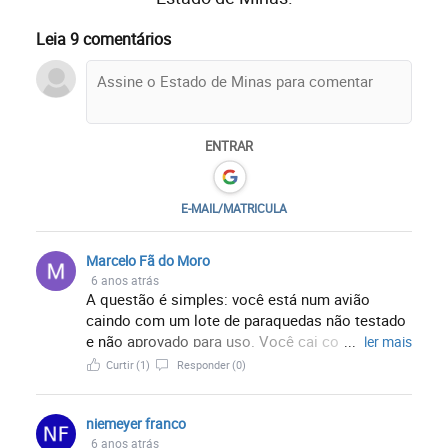
Leia 9 comentários
ENTRAR
E-MAIL/MATRICULA
Marcelo Fã do Moro
6 anos atrás
A questão é simples: você está num avião
caindo com um lote de paraquedas não testado
e não aprovado para uso. Você cai com o avião
...
ler mais
ou tenta um paraquedas "não aprovado para
Curtir
(1)
Responder
(0)
uso" pela aviação oficial?... Aliás, quantas
pessoas morreram porque usaram cloroquina?
niemeyer franco
Que eu saiba nenhuma, e várias já foram
6 anos atrás
curadas...