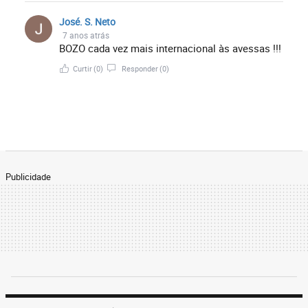
mídia atraves do marketing incentivando todo
José. S. Neto
tipo de consumo. o MINIMALISMO pode ser
7 anos atrás
uma pequena ajuda para minimizar a destruição
BOZO cada vez mais internacional às avessas !!!
do planeta, a nossa casa.
Curtir
(0)
Responder
(0)
Publicidade