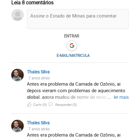
Leia 8 comentários
ENTRAR
E-MAIL/MATRICULA
Thales Silva
7 anos atrás
Antes era problema da Camada de Ozônio, ai
depois vieram com problemas de aquecimento
global, agora mudou de nome de novo!?!?
...
ler mais
Porque é mudanças climaticas?!!?! Quem definiu
Curtir
(0)
Responder
(0)
isso foi a ONU?!
Thales Silva
7 anos atrás
Antes era problema da Camada de Ozônio, ai