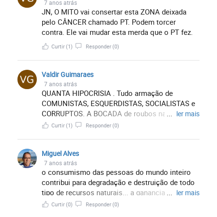
7 anos atrás
JN, O MITO vai consertar esta ZONA deixada
pelo CÂNCER chamado PT. Podem torcer
contra. Ele vai mudar esta merda que o PT fez.
Curtir
(1)
Responder
(0)
Valdir Guimaraes
7 anos atrás
QUANTA HIPOCRISIA . Tudo armação de
COMUNISTAS, ESQUERDISTAS, SOCIALISTAS e
CORRUPTOS. A BOCADA de roubos na
...
ler mais
Amazônia já era. Podem espernear. Bolsonaro
Curtir
(1)
Responder
(0)
vai dar o RECADO na ONU.
Miguel Alves
7 anos atrás
o consumismo das pessoas do mundo inteiro
contribui para degradação e destruição de todo
tipo de recursos naturais... a ganancia do ser
...
ler mais
humano pelo dinheiro preocupado em produzir
Curtir
(0)
Responder
(0)
cada vez mais, desperdicios de toda especie, a