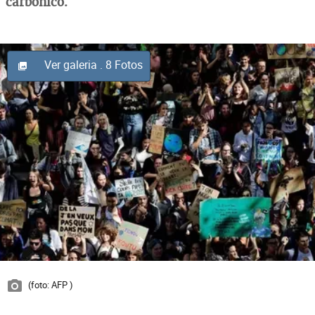
carbônico.
Ver galeria
. 8 Fotos
(foto: AFP )