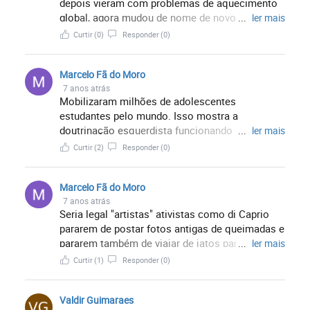
depois vieram com problemas de aquecimento
global, agora mudou de nome de novo!?!?
...
ler mais
Porque é mudanças climaticas?!!?! Quem definiu
Curtir
(0)
Responder
(0)
isso foi a ONU?!
Marcelo Fã do Moro
7 anos atrás
Mobilizaram milhões de adolescentes
estudantes pelo mundo. Isso mostra a
doutrinação esquerdista funcionando nas
...
ler mais
escolas em muitos países. Chega a ser patético
Curtir
(2)
Responder
(0)
a TV mostrar uma mocinha de 15 anos
discursando zangada e dizendo que "o governo
Marcelo Fã do Moro
dos EUA não está fazendo nada!". Se você não é
7 anos atrás
socialista aos 20, você não tem coração. Se
Seria legal "artistas" ativistas como di Caprio
você é aos 30, você não tem cérebro.
pararem de postar fotos antigas de queimadas e
pararem também de viajar de jatos particulares,
...
ler mais
não? Ou seja: pararem de HIPOCRISIA, pois
Curtir
(1)
Responder
(0)
aviões estão entre os maiores emissores de
CO2 e por eles usarem individuais aumentam a
Valdir Guimaraes
emissão...