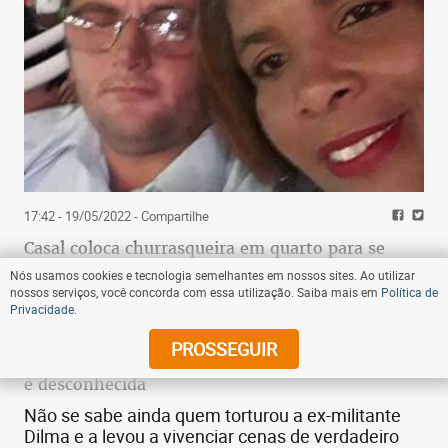
17:42 - 19/05/2022
- Compartilhe
Casal coloca churrasqueira em quarto para se
esquentar e morre asfixiado
Nós usamos cookies e tecnologia semelhantes em nossos sites. Ao utilizar
nossos serviços, você concorda com essa utilização. Saiba mais em
Política de
Privacidade
.
07:00 - 20/06/2012
- Compartilhe
PROSSEGUIR
Identidade de torturador de Dilma Rousseff ainda
é desconhecida
Não se sabe ainda quem torturou a ex-militante
Dilma e a levou a vivenciar cenas de verdadeiro