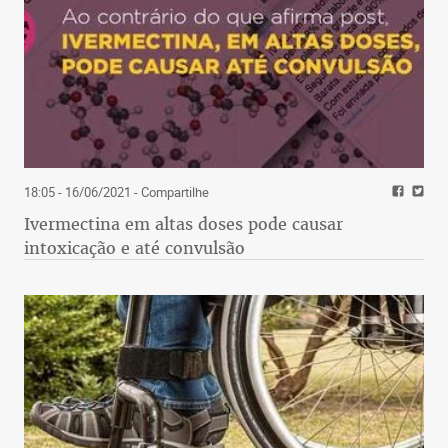
18:05 - 16/06/2021
- Compartilhe
Ivermectina em altas doses pode causar
intoxicação e até convulsão