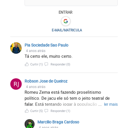
ENTRAR
E-MAIL/MATRICULA
Pia Sociedade Sao Paulo
4 anos atrás
Tá certo ele, muito certo.
Curtir
(1)
Responder
(0)
Robson Jose de Queiroz
4 anos atrás
Romeu Zema está fazendo proselitismo
político. De jacu ele só tem o jeito teatral de
falar. Está tentando jogar à população contra os
...
ler mais
policiais. Criando também instabilidade
Curtir
(5)
Responder
(1)
institucional. É um jogo sujo, com fins
eleitoreiros.
Marcilio Braga Cardoso
4 anos atrás