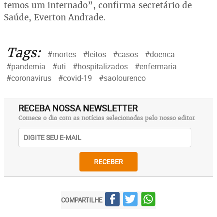
temos um internado”, confirma secretário de
Saúde, Everton Andrade.
Tags:
#mortes
#leitos
#casos
#doenca
#pandemia
#uti
#hospitalizados
#enfermaria
#coronavirus
#covid-19
#saolourenco
RECEBA NOSSA NEWSLETTER
Comece o dia com as notícias selecionadas pelo nosso editor
RECEBER
COMPARTILHE